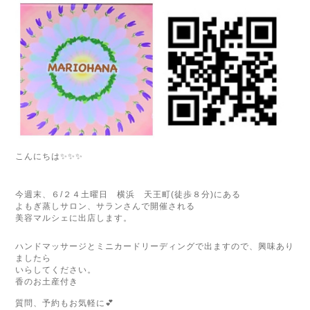
こんにちは
✨✨✨
今週末、６/２４土曜日 横浜 天王町(徒歩８分)にある
よもぎ蒸しサロン、サランさんで開催される
美容マルシェに出店します。
ハンドマッサージとミニカードリーディングで出ますので、興味あり
ましたら
いらしてください。
香のお土産付き
質問、予約もお気軽に
💕